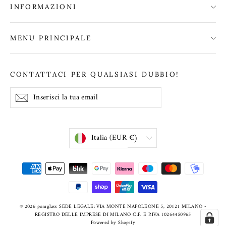
INFORMAZIONI
MENU PRINCIPALE
CONTATTACI PER QUALSIASI DUBBIO!
Inserisci
Iscriviti
Iscriviti
la
tua
email
Valuta
Italia (EUR €)
© 2026 pomglass SEDE LEGALE: VIA MONTE NAPOLEONE 5, 20121 MILANO -
REGISTRO DELLE IMPRESE DI MILANO C.F. E P.IVA 10264450965
Powered by Shopify