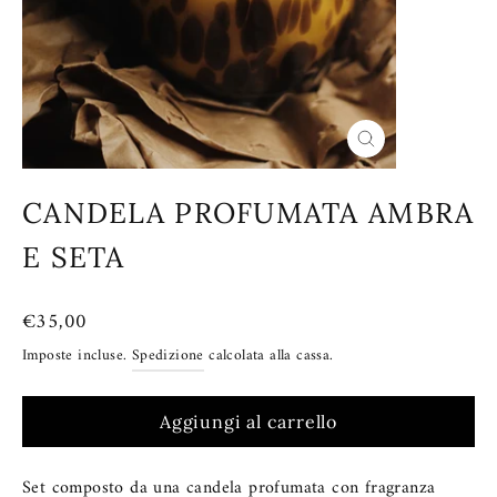
Chiudi
(esc)
CANDELA PROFUMATA AMBRA
E SETA
Prezzo
€35,00
di
Imposte incluse.
Spedizione
calcolata alla cassa.
listino
Aggiungi al carrello
Set composto da una candela profumata con fragranza